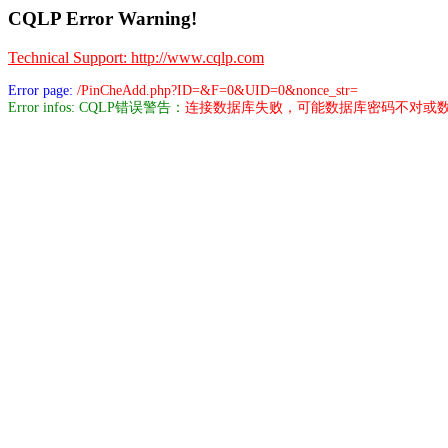
CQLP Error Warning!
Technical Support: http://www.cqlp.com
Error page:
/PinCheAdd.php?ID=&F=0&UID=0&nonce_str=
Error infos: CQLP错误警告：
连接数据库失败，可能数据库密码不对或